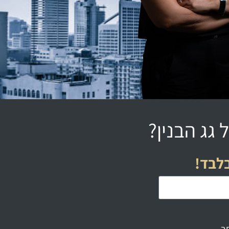
 גג הבנין?
בלבד!
ר.