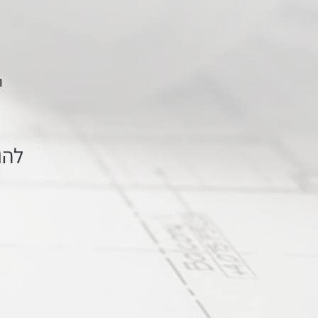
ו
להו