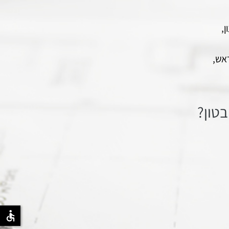
,
ראש,
בטון?